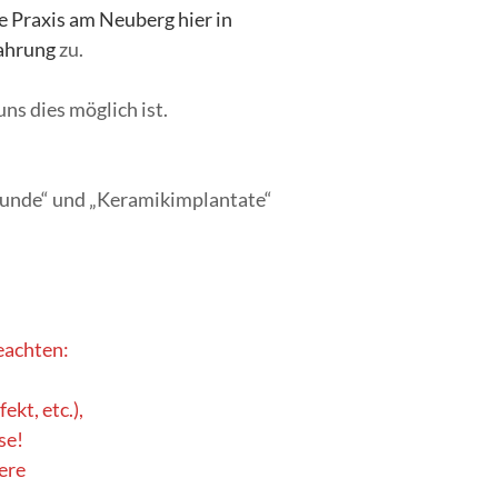
e Praxis am Neuberg hier in
fahrung
zu.
ns dies möglich ist.
lkunde“ und „Keramikimplantate“
beachten:
kt, etc.),
se!
ere