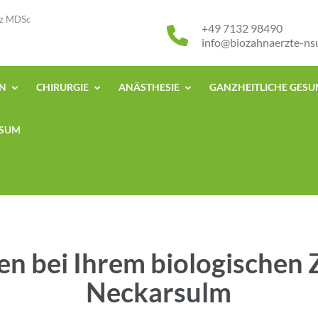
isz MDSc
+49 7132 98490
info@biozahnaerzte-ns
EN
CHIRURGIE
ANÄSTHESIE
GANZHEITLICHE GES
SSUM
 bei Ihrem biologischen 
Neckarsulm