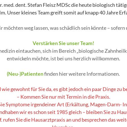
 med. dent. Stefan Fleisz MDSc die heute biologisch tätig
lm.
Unser kleines Team greift somit auf knapp 40 Jahre Er
wir möchten weg lassen, was schädlich sein könnte – sofern u
Verstärken Sie unser Te
am!
edizin eintauchen, sich im Bereich „biologische Zahnhei
entwickeln möchte, ist bei uns herzlich willkommen.
(Neu-)Patienten
finden hier weitere Informationen.
 wie gewohnt für Sie da, es gibt jedoch ein paar Dinge zu 
– Kommen Sie nur mit Termin in die Praxis.
ie Symptome irgendeiner Art (Erkältung, Magen-Darm- Infe
ndhaben wir es schon seit 1985
gleich – bleiben Sie zu Hau
f. rufen Sie die Hausarztpraxis an und besprechen das weit