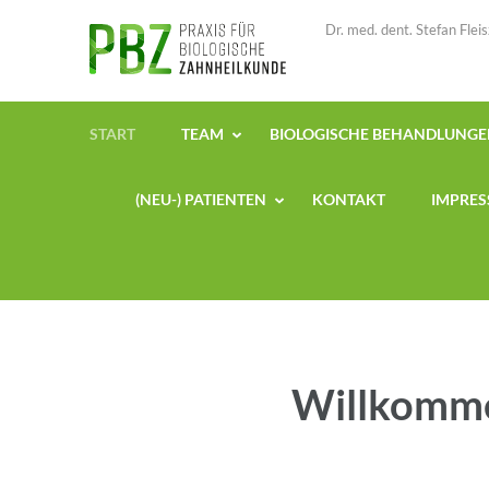
Zum
Dr. med. dent. Stefan Fle
Inhalt
springen
(Enter
drücken)
START
TEAM
BIOLOGISCHE BEHANDLUNG
(NEU-) PATIENTEN
KONTAKT
IMPRE
Willkommen