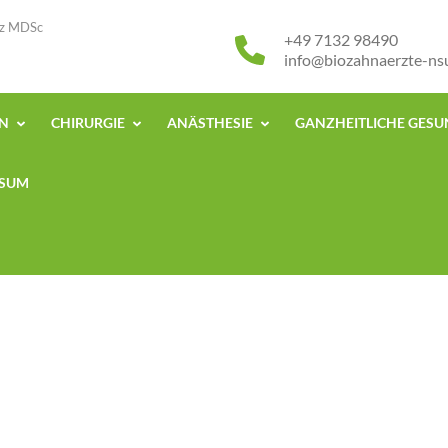
isz MDSc
+49 7132 98490
info@biozahnaerzte-ns
EN
CHIRURGIE
ANÄSTHESIE
GANZHEITLICHE GES
SSUM