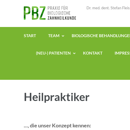
Zum
Dr. med. dent. Stefan Fle
Inhalt
springen
(Enter
drücken)
START
TEAM
BIOLOGISCHE BEHANDLUNG
(NEU-) PATIENTEN
KONTAKT
IMPRE
Heilpraktiker
…, die unser Konzept kennen: