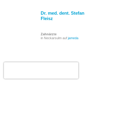
Karte
laden
Dr. med. dent. Stefan
Google
Fleisz
Maps immer
entsperren
Zahnärzte
in Neckarsulm auf
jameda
Dr. med. dent. Stefan Fleisz