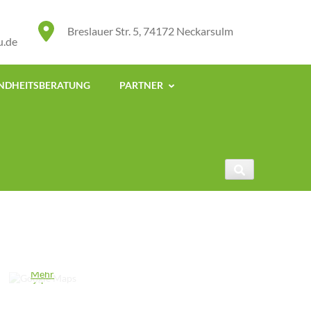
Breslauer Str. 5, 74172 Neckarsulm
u.de
UNDHEITSBERATUNG
PARTNER
Mit dem
Laden der
Karte
akzeptieren
Sie die
Datenschutzerklärung
von
Google.
Mehr
erfahren