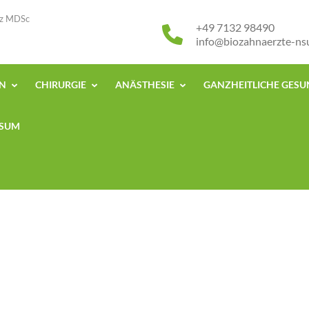
isz MDSc
+49 7132 98490
info@biozahnaerzte-ns
EN
CHIRURGIE
ANÄSTHESIE
GANZHEITLICHE GES
SSUM