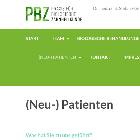
Zum
Dr. med. dent. Stefan Fle
Inhalt
springen
(Enter
drücken)
START
TEAM
BIOLOGISCHE BEHANDLUNG
(NEU-) PATIENTEN
KONTAKT
IMPRE
(Neu-) Patienten
Was hat Sie zu uns geführt?